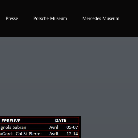
Presse
Porsche Museum
Mercedes Museum
M